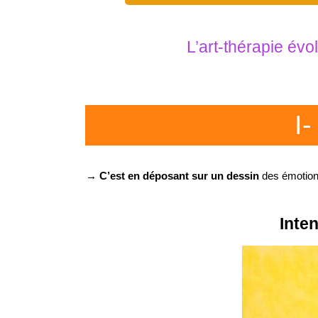
L’art-thérapie év
I-
→ C’est en déposant sur un dessin
des émotion
Inte