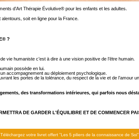
s d’Art Thérapie Évolutive® pour les enfants et les adultes.
 alentours, soit en ligne pour la France.
E® ?
e vie humaniste c’est à dire à une vision positive de l’être humain.
 humain possède en lui.
re un accompagnement au déploiement psychologique.
uvrant les portes de la tolérance, du respect de la vie et de l’amour un
ments, des transformations intérieures, qui parfois nous déstab
PERMETTRA DE GARDER L'ÉQUILIBRE ET DE COMMENCER PAI
Téléchargez votre livret offert ”Les 5 piliers de la connaissance de Soi”